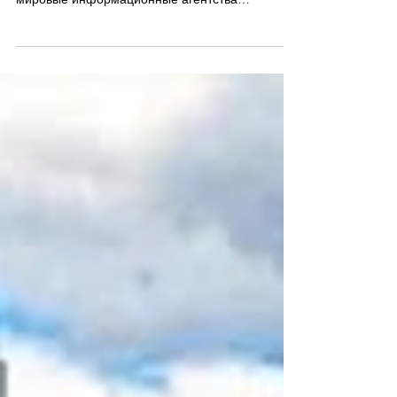
испанской Сеуте?
Возможны ли в Армении события, подобные
кризису в испанской Сеуте? В последние дни
мировые информационные агентства
масштабно распространяли материалы о том ,
что в конце июля 2026 года через сухопутную
границу и вплавь (на надувных матрасах и
кругах) в Сеуту прорвались от 50 до 60 тысяч
граждан Марокко. Сеута и соседняя Мелилья —
это суверенные территории Испании на
африканском материке, отделенные от Европы
Гибралтарским проливом. Вместе они
составляют единственные сухо