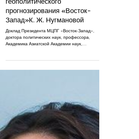
Armenian Association of Political Scientists
25 мая
5 мин. чтения
Доклад Президента
Международного
исследовательского центра
геополитического
прогнозирования «Восток-
Запад»К. Ж. Нугмановой
Доклад Президента МЦПГ «Восток-Запад»,
доктора политических наук, профессора,
Академика Азиатской Академии наук,
Нугмановой К.Ж. на Экспертном круглом столе
в Ереване. Прежде всего, я хотела бы искренне
приветствовать всех участников: спикеров
Армении, представителей дипломатического
корпуса и международных организаций, ученых
и представителей экспертного сообщества. С