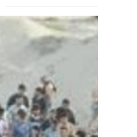
Бакинская пропагандистская машина
систематически занимается фальсификациями
Алма-Атинской декларации 1991 г.,
манипуляциями понятием «анклав»,
агрессивно нарушает и отрицает императивные
нормы международного права jus cogens.
Материал «Армянский политолог; заврался про
анклавы - знания на двойку» на сайте
news.day.az от 27 июля 2026 г. (автор Мехти
Ахмедзаде) не является аналитической статьёй