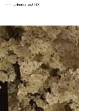
Интервью Гарегина Манукяна
– эксперта, 29 лет
проработавшего в
Секретариате ООН.
https://shorturl.at/Ud2lL