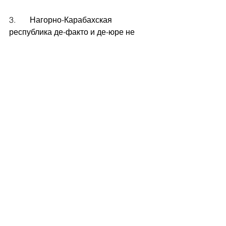
3.       Нагорно-Карабахская 
республика де-факто и де-юре не 
входила в состав Азербайджанской 
Республики. Азербайджанская ССР 
при выходе из состава СССР по 
действующему тогда 
законодательству обязана была 
провести референдум в Нагорно-
Карабахской автономии и в 
административных районах с 
превалирующем числом армянского 
населения, по результатам которых 
они имели право на законном 
основании выйти из состава этой 
советской республики, чем они и 
воспользовались.
4.       И в Соглашении, и в 