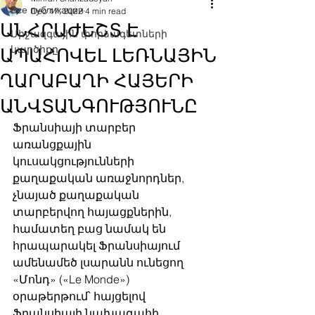
Все публикации
Dec 17, 2022
4 min read
ԱՆՀՐԱԺԵՇՏ Է
Միջազգային փորձագետների
կարծիքը
ԱՊԱՀՈՎԵԼ ԼԵՌՆԱՅԻՆ
ՂԱՐԱԲԱՂԻ ՀԱՅԵՐԻ
ԱՆՎՏԱՆԳՈՒԹՅՈՒՆԸ
Ֆրանսիայի տարբեր 
առանցքային 
կուսակցությունների 
քաղաքական առաջնորդներ, 
չնայած քաղաքական 
տարբերվող հայացքներին, 
համատեղ բաց նամակ են 
հրապարակել Ֆրանսիայում 
ամենամեծ լսարանն ունեցող 
«Մոնդ» («Le Monde») 
օրաթերթում՝ հայցելով 
Ֆրանսիայի նախագահի 