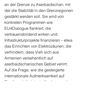
an der Grenze zu Aserbaidschan, mit 
der die Stabilität in den Grenzregionen 
gestärkt werden soll. Sie wird von 
konkreten Programmen wie 
EU4Dialogue flankiert, die 
vertrauensbildend wirken und 
Infrastrukturprojekte finanzieren – etwa 
das Einrichten von Elektrozäunen, die 
verhindern, dass Vieh sich aus 
Armenien versehentlich auf 
aserbaidschanisches Gebiet verirrt.
Auf die Frage, wie die gesteigerte 
internationale Aufmerksamkeit auf 
Sjunik und die latente Konkurrenz der 
verschiedenen Akteure vor Ort 
wahrgenommen würde, zitierte ein 
Gesprächspartner ein armenisches 
Sprichwort: „Wenn es an deiner Tür 