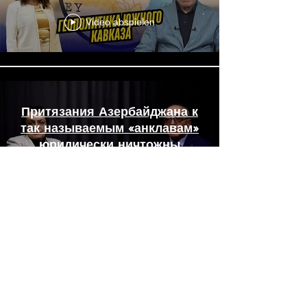
Video abspielen
Притязания Азербайджана к
так называемым «анклавам»
юридически ничтожны
Video abspielen
Манипуляции вокруг Аллма-
Атинской декларации