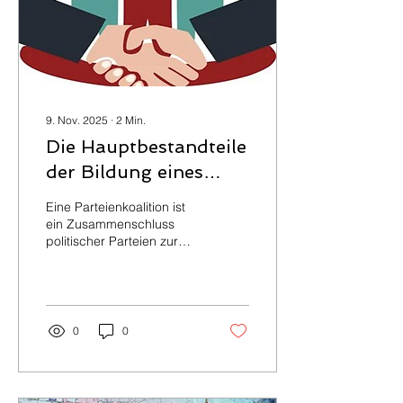
9. Nov. 2025
∙
2
Min.
Die Hauptbestandteile
der Bildung eines
Formatszur
Eine Parteienkoalition ist
Vereinigung
ein Zusammenschluss
politischer Parteien zur
oppositioneller
Erreichung gemeinsamer
politischer
politischer Ziele auf der
Grundlage von Konsens,
Organisationen.
Kompromiss und
Interessenausgleich. Die
0
0
folgenden Bestandteile
der Bildung solcher
Koalitionen können
unterschieden werden: