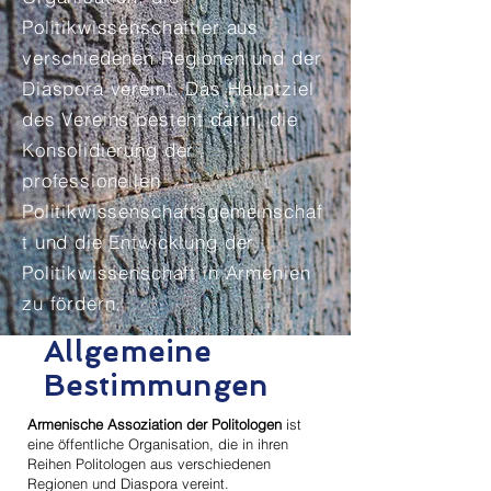
Politikwissenschaftler aus
verschiedenen Regionen und der
Diaspora vereint. Das Hauptziel
des Vereins besteht darin, die
Konsolidierung der
professionellen
Politikwissenschaftsgemeinschaf
t und die Entwicklung der
Politikwissenschaft in Armenien
zu fördern.
Allgemeine
Bestimmungen
Armenische Assoziation der Politologen
ist
eine öffentliche Organisation, die in ihren
Reihen Politologen aus verschiedenen
Regionen und Diaspora vereint.