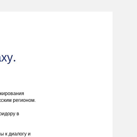
ху.
окирования
хским регионом.
ридору в
ы к диалогу и