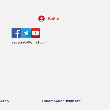
Войти
aapscinfo@gmail.com
ество
Платформа “Herankar”