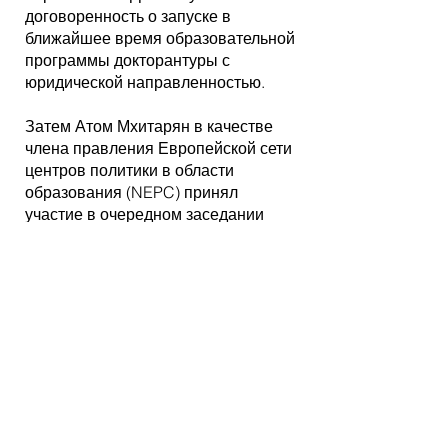
договоренность о запуске в
ближайшее время образовательной
программы докторантуры с
юридической направленностью.
Затем Атом Мхитарян в качестве
члена правления Европейской сети
центров политики в области
образования (NEPC) принял
участие в очередном заседании
правления в Загребе.
В результате была разработана
стратегия Сети и утвержден план
действий на ближайший год.
21-27 мая А. Мхитарян принял
участие в международной неделе,
организованной в Университете
Туша в Италии.