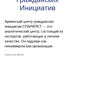
Инициатив
Армянский центр гражданских
инициатив СПАРАПЕТ — это
аналитический центр, состоящий из
экспертов, работающих в личном
качестве. Он задуман как
некоммерческая организация.
СПАРАПЕТ стремится вдохнуть новую
жизнь в армянское государство,
способствуя его развитию в
современную и эффективную
национально-политическую систему.
Миссия СПАРАПЕТА—развивать
процветающее и единое общество,
одновременно создавая глобально
конкурентоспособную экономику.