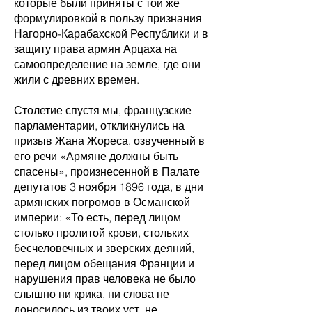
которые были приняты с той же
формулировкой в пользу признания
Нагорно-Карабахской Республики и в
защиту права армян Арцаха на
самоопределение на земле, где они
жили с древних времен.
Столетие спустя мы, французские
парламентарии, откликнулись на
призыв Жана Жореса, озвученный в
его речи «Армяне должны быть
спасены», произнесенной в Палате
депутатов 3 ноября 1896 года, в дни
армянских погромов в Османской
империи: «То есть, перед лицом
столько пролитой крови, стольких
бесчеловечных и зверских деяний,
перед лицом обещания Франции и
нарушения прав человека не было
слышно ни крика, ни слова не
доносилось из твоих уст, не