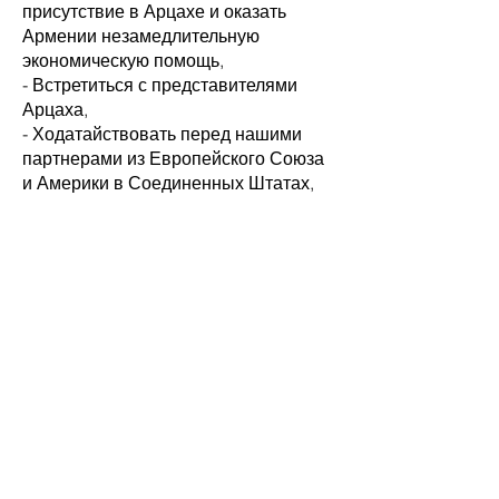
присутствие в Арцахе и оказать
Армении незамедлительную
экономическую помощь,
- Встретиться с представителями
Арцаха,
- Ходатайствовать перед нашими
партнерами из Европейского Союза
и Америки в Соединенных Штатах,
чтобы они предприняли те же шаги,
и ввести вместе с ними
экономические и политические
санкции в отношении Азербайджана,
- С Европейским Союзом и Америкой
посредничать у наших партнеров из
Соединенных Штатов для
перезапуска Степанакертского
аэропорта и обеспечения
безопасности воздушного
сообщения с Арцахом,
- Подать иск в Международный