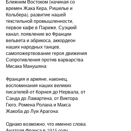
Ближним Востоком (начиная со
времен Жака Кера, Ришелье и
Кольбера), развитие нашей
текстильной промышленности,
первое кафе в Париже, Суэцкий
канал, появление во Франции
вельвета и абрикоса, аккордеон
наших народных танцев,
самопожертвование героя движения
Сопротивления против варварства
Мисака Манушяна:
Франция и армяне, наконец,
воспоминания наших великих
писателей-от Корнея до Нервала, от
Санда до Ламартена, от Виктора
Гюго, Ромена Ролана и Макса
Жакоба до Луи Арагона:
Однако возможно, что именно слова
Анатоля Франса в 1915 году