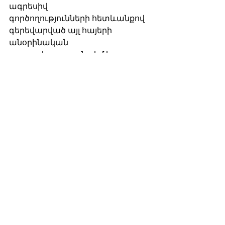
ագրեսիվ
գործողությունների հետևանքով 
գերեվարված այլ հայերի 
անօրինական
դատավարության դեմ և 
պահանջել նրանց անհապաղ 
ազատ արձակել։
Ընդդեմ իրավական 
կամայականության ՀԿ - 
Երևան, Հայաստան
Քաղաքագետների 
հայկական  ասոցիացիա - 
Երևան, Հայաստան
«Միասին» Այլընտրանքային 
հասարակական-
քաղաքական շարժում 
- Երևան, Հայաստան