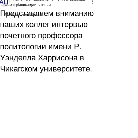
Все публикации
14 янв.
1 мин. чтения
Представляем вниманию
Мнение экспертов
наших коллег интервью
почетного профессора
политологии имени Р.
Уэнделла Харрисона в
Чикагском университете.