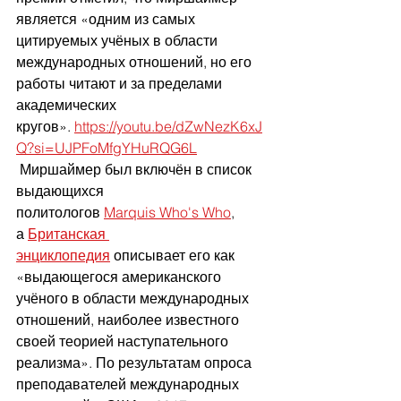
является «одним из самых 
цитируемых учёных в области 
международных отношений, но его 
работы читают и за пределами 
академических 
кругов». 
https://youtu.be/dZwNezK6xJ
Q?si=UJPFoMfgYHuRQG6L
 Миршаймер был включён в список 
выдающихся 
политологов 
Marquis Who's Who
, 
а 
Британская 
энциклопедия
 описывает его как 
«выдающегося американского 
учёного в области международных 
отношений, наиболее известного 
своей теорией наступательного 
реализма». По результатам опроса 
преподавателей международных 