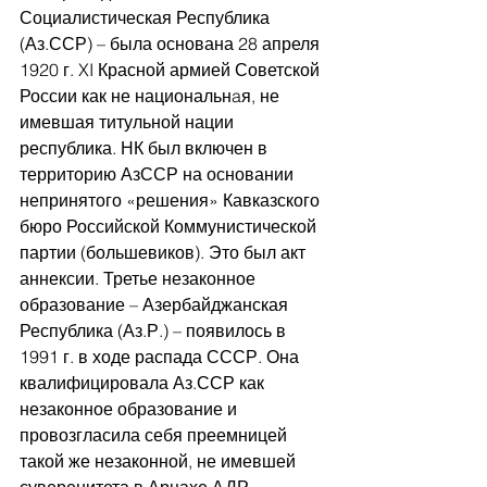
Социалистическая Республика 
(Аз.ССР) – была основана 28 апреля 
1920 г. XI Красной армией Советской 
России как не национальнaя, не 
имевшая титульной нации 
республика. НК был включен в 
территорию АзССР на основании 
непринятого «решения» Кавказского 
бюро Российской Коммунистической 
партии (большевиков). Это был акт 
аннексии. Третье незаконное 
образование – Азербайджанская 
Республика (Аз.Р.) – появилось в 
1991 г. в ходе распада СССР. Она 
квалифицировала Аз.ССР как 
незаконное образование и 
провозгласила себя преемницей 
такой же незаконной, не имевшей 
суверенитета в Арцахе АДР. 