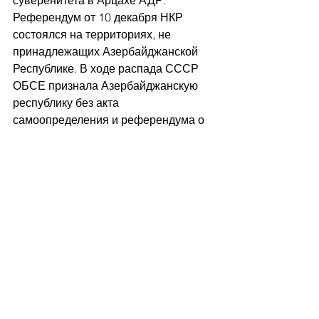
Референдум от 10 декабря НКР 
состоялся на территориях, не 
принадлежащих Азербайджанской 
Республике. В ходе распада СССР 
ОБСЕ признала Азербайджанскую 
республику без акта 
самоопределения и референдума о 
независимости. Таким образом 
Европа предоставила Азербайджану 
пропуск в ООН. Ныне Арцах 
является территорией, захваченной 
Азербайджаном.
Смотреть все
Недавние посты