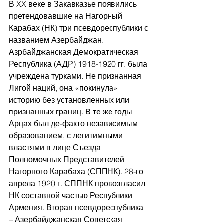
В XX веке в Закавказье появились 
претендовавшие на Нагорный 
Карабах (НК) три псевдореспублики с 
названием Азербайджан. 
Азрбайджанская Демократическая 
Республика (АДР) 1918-1920 гг. была 
учреждена турками. Не признанная 
Лигой наций, она «покинула» 
историю без установленных или 
признанных границ. В те же годы 
Арцах был де-факто независимым 
образованием, с легитимными 
властями в лице Съезда 
Полномочных Представителей 
Нагорного Карабаха (СППНК). 28-го 
апрела 1920 г. СППНК провозгласил 
НК составной частью Республики 
Армения. Вторая псевдореспублика 
– Азербайджанская Советская 