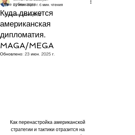
Все публикации
22 июн. 2025 г.
6 мин. чтения
Куда движется
Мнение экспертов
американская
дипломатия.
MAGA/MEGA
Обновлено:
23 июн. 2025 г.
Как перенастройка американской 
стратегии и тактики отразится на 