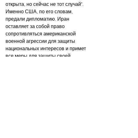
открыта, но сейчас не тот случай". 
Именно США, по его словам, 
предали дипломатию. Иран 
оставляет за собой право 
сопротивляться американской 
военной агрессии для защиты 
национальных интересов и примет 
все меры для защиты своей 
безопасности и интересов страны - 
"столько, сколько посчитает нужным".
	У США десятки военных баз в 
Ираке, Сирии, ОАЭ, Саудовской 
Аравии, Иордании - более 40 тысяч 
солдат в зоне досягаемости 
иранских ракет. Опубликована даже 
карта с десятью конкретными 
целями. Приоритетными целями 
могут стать и находящиеся в регионе 
авианосцы, символ мощи США.