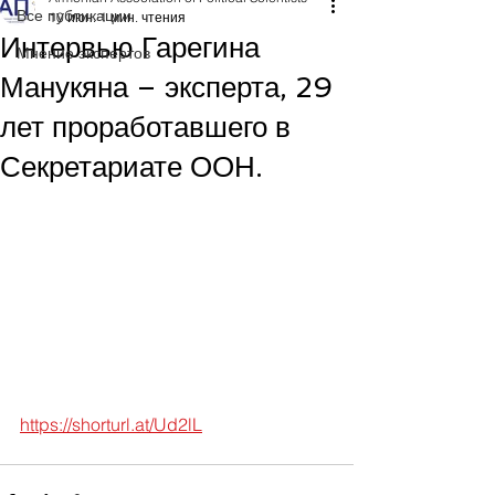
Все публикации
10 июн.
1 мин. чтения
Интервью Гарегина
Мнение экспертов
Манукяна – эксперта, 29
лет проработавшего в
Секретариате ООН.
https://shorturl.at/Ud2lL