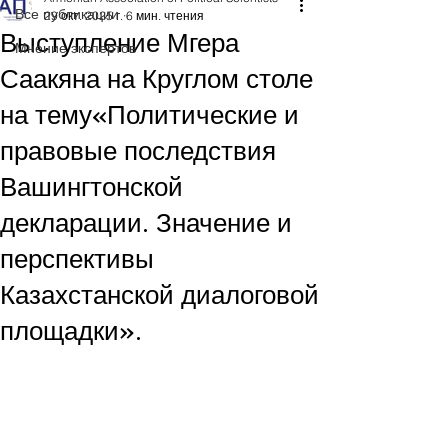
Все публикации
29 окт. 2025 г.
6 мин. чтения
Выступление Мгера
Мнение экспертов
Саакяна на Круглом столе
на тему«Политические и
правовые последствия
Вашингтонской
декларации. Значение и
перспективы
Казахстанской диалоговой
площадки».