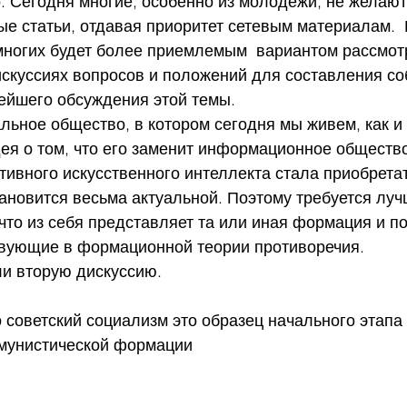
 Сегодня многие, особенно из молодежи, не желают 
ные статьи, отдавая приоритет сетевым материалам.  
многих будет более приемлемым  вариантом рассмот
скуссиях вопросов и положений для составления со
ейшего обсуждения этой темы.
дея о том, что его заменит информационное общество
ивного искусственного интеллекта стала приобретат
тановится весьма актуальной. Поэтому требуется луч
 что из себя представляет та или иная формация и п
вующие в формационной теории противоречия.
ли вторую дискуссию.
о советский социализм это образец начального этапа
мунистической формации