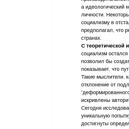
а идеологический 
личности. Некоторы
социализму в отста
предполагал, что 
странах.
С теоретической 
социализм остался 
позволил бы созда
показывает, что пу
Такие мыслители, к
отклонение от под
"деформированного 
искривлены автори
Сегодня исследоват
уникальную попытк
достигнуты опреде