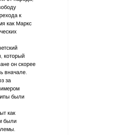
вободу 
рехода к 
мя как Маркс 
ческих 
ветский 
, который 
ане он скорее 
ь вначале. 
з за 
римером 
ципы были 
ыт как 
м были 
блемы. 