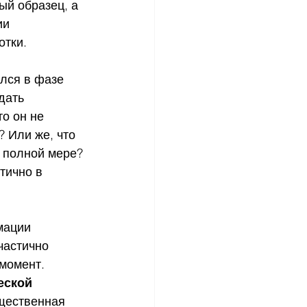
ый образец, а 
ии 
отки.
ался в фазе 
дать 
о он не 
 Или же, что 
 полной мере? 
тично в 
мации 
частично 
 момент.
еской 
щественная 