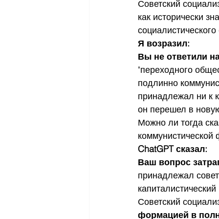
Советский социализ
как исторически зн
социалистического 
Я возразил:
Вы не ответили н
"переходного общес
подлинно коммунис
принадлежал ни к к
он перешел в нову
Можно ли тогда сказ
коммунистической
ChatGPT сказал:
Ваш вопрос затра
принадлежал советс
капиталистический 
Советский социали
формацией в пол