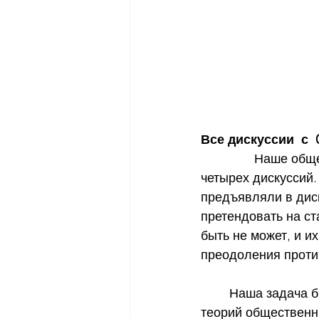
Все дискуссии  с 
               Наше
четырех дискуссий.
предъявляли в диск
претендовать на ст
быть не может, и их
преодоления проти
	Наша задача была, во-первых попытаться прояснить вопросы, связанные с 
теорий общественны