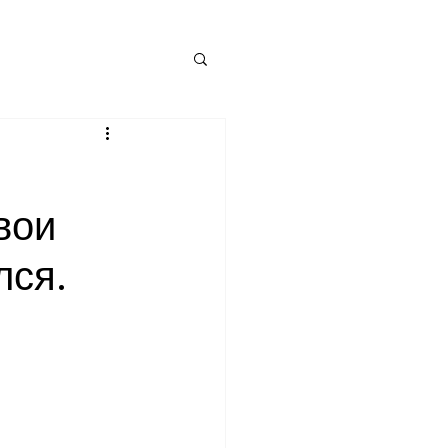
вои
лся.