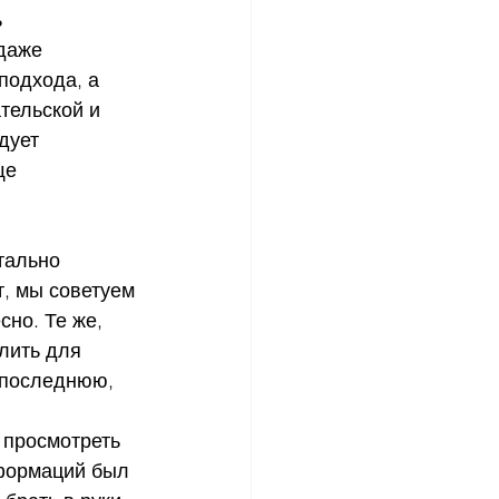
 
даже 
подхода, а 
тельской и 
дует 
ще 
, мы советуем 
но. Те же, 
лить для 
 последнюю, 
формаций был 