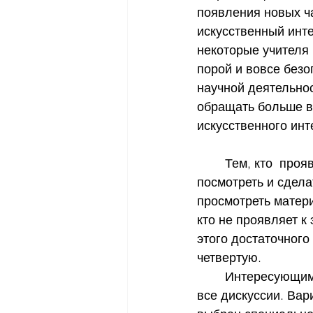
появления новых ча
искусственный инте
некоторые учителя 
порой и вовсе безо
научной деятельнос
обращать больше в
искусственного инт
	Тем, кто  проявляет особый интерес к чат-ботам и захочет более детально 
посмотреть и сдела
просмотреть матери
кто не проявляет к
этого достаточного
четвертую.  
	Интересующимся теориями общественных формаций рекомендуем просмотреть 
все дискуссии. Ва