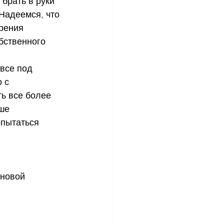
брать в руки 
Надеемся, что 
рения 
бственного 
 с 
ь все более 
ше 
опытаться 
 новой 