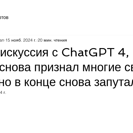
ртов
an
15 нояб. 2024 г.
20 мин. чтения
искуссия с ChatGPT 4,
снова признал многие с
но в конце снова запута
4 г.