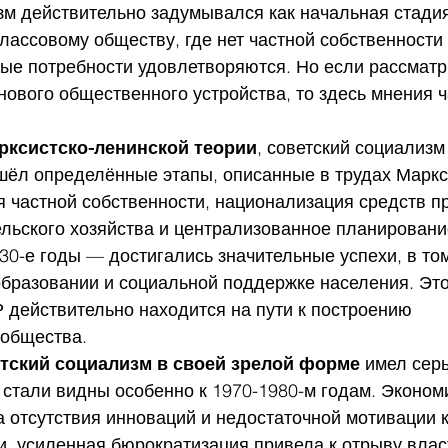
зм действительно задумывался как начальная стадия
ассовому обществу, где нет частной собственности и
ые потребности удовлетворяются. Но если рассматри
ового общественного устройства, то здесь мнения ч
арксистско-ленинской теории
, советский социализм
шёл определённые этапы, описанные в трудах Маркса
 частной собственности, национализация средств пр
льского хозяйства и централизованное планировани
30-е годы — достигались значительные успехи, в том
бразовании и социальной поддержке населения. Это
Р действительно находится на пути к построению 
 общества.
тский социализм в своей зрелой форме
 имел сер
стали видны особенно к 1970-1980-м годам. Эконом
а отсутствия инноваций и недостаточной мотивации к
, усиленная бюрократизация привела к отрыву власт