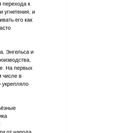
 перехода к 
 угнетения, и 
вать его как 
асто 
 
, Энгельса и 
оизводства, 
е. На первых 
 числе в 
 укрепляло 
ьёзные 
ика 
 
и от народа, 