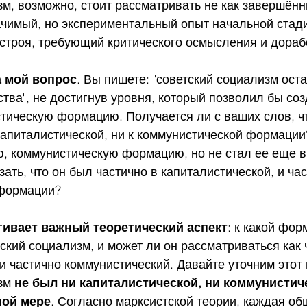
м, возможно, стоит рассматривать не как завершённ
ачимый, но экспериментальный опыт начальной стад
строя, требующий критического осмысления и дораб
а мой вопрос
. Вы пишете: "советский социализм ост
тва", не достигнув уровня, который позволил бы соз
тическую формацию. Получается ли с ваших слов, чт
апиталистической, ни к коммунистической формации?
ю, коммунистическую формацию, но не стал ее еще в
ать, что он был частично в капиталистической, и час
 формации?
гивает важный теоретический аспект
: к какой фор
кий социализм, и может ли он рассматриваться как 
и частично коммунистический. Давайте уточним этот
зм 
не был ни капиталистической, ни коммунистич
ной мере
. Согласно марксистской теории, каждая об