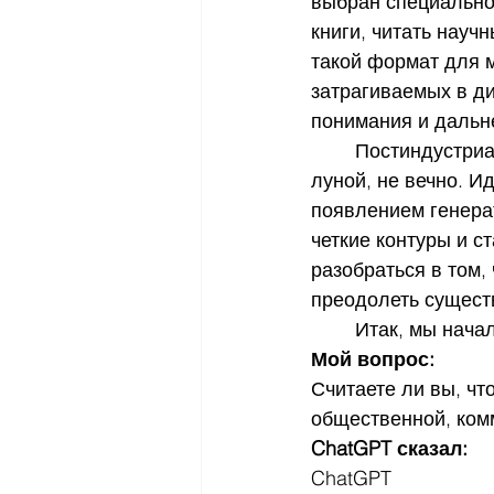
выбран специально.
книги, читать науч
такой формат для 
затрагиваемых в ди
понимания и дальн
 	Постиндустриальное общество, в котором сегодня мы живем, как и все под 
луной, не вечно. И
появлением генерат
четкие контуры и с
разобраться в том,
преодолеть сущест
	Итак, мы нача
Мой вопрос:
Считаете ли вы, чт
общественной, ком
ChatGPT сказал:
ChatGPT