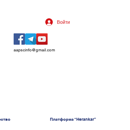
Войти
aapscinfo@gmail.com
ество
Платформа “Herankar”