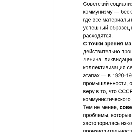
Советский социали
коммунизму — бескл
где все материальн
успешный образец н
расходятся.
С точки зрения м
действительно про
Ленина: ликвидация
коллективизация се
этапах — в 1920-19
промышленности, о
веру в то, что ССС
коммунистического
Тем не менее, 
сове
проблемы, которые 
застопорилась из-з
производительности