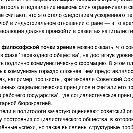
контроль и подавление инакомыслия ограничивали с
е считают, что это стало следствием ускоренного пе
лой в индустриальном отношении стране — в то вре
революция должна произойти в развитых капиталисти
и философской точки зрения
 можно сказать, что со
в фазе "переходного общества", не достигнув уровня
ть подлинно коммунистическую формацию. В этом пл
ть к коммунизму гораздо сложнее, чем представлялос
ак, например, троцкисты, критиковали Советский Сою
линных социалистических принципов и считали его п
рабочего государства", где социалистические прин
тарной бюрократией.
ели и политологи зачастую оценивают советский оп
у построения социалистического общества, в которо
лённые успехи, но также выявлены структурные про