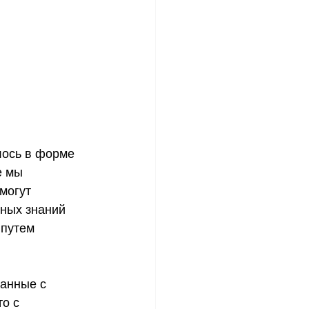
лось в форме  
е мы 
могут 
ных знаний 
 путем 
о с  