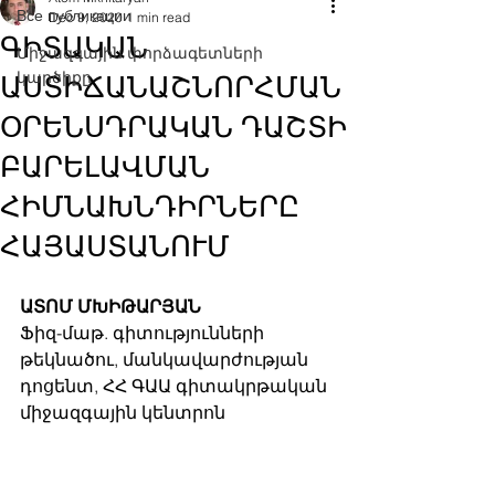
Все публикации
Dec 9, 2020
1 min read
ԳԻՏԱԿԱՆ
Միջազգային փորձագետների
կարծիքը
ԱՍՏԻՃԱՆԱՇՆՈՐՀՄԱՆ
ՕՐԵՆՍԴՐԱԿԱՆ ԴԱՇՏԻ
ԲԱՐԵԼԱՎՄԱՆ
ՀԻՄՆԱԽՆԴԻՐՆԵՐԸ
ՀԱՅԱՍՏԱՆՈՒՄ
ԱՏՈՄ ՄԽԻԹԱՐՅԱՆ
Ֆիզ-մաթ. գիտությունների 
թեկնածու, մանկավարժության 
դոցենտ, ՀՀ ԳԱԱ գիտակրթական 
միջազգային կենտրոն