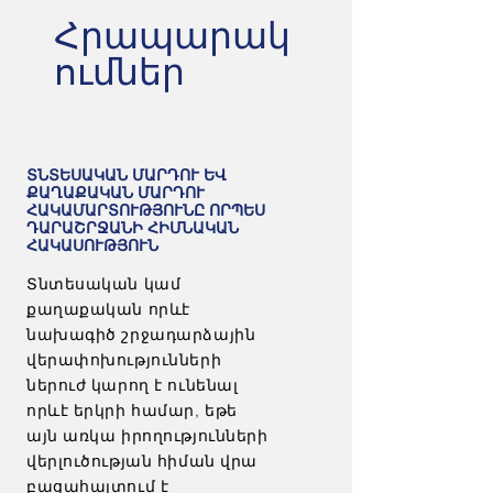
Հրապարակ
ումներ
ՏՆՏԵՍԱԿԱՆ ՄԱՐԴՈՒ ԵՎ
ՔԱՂԱՔԱԿԱՆ ՄԱՐԴՈՒ
ՀԱԿԱՄԱՐՏՈՒԹՅՈՒՆԸ ՈՐՊԵՍ
ԴԱՐԱՇՐՋԱՆԻ ՀԻՄՆԱԿԱՆ
ՀԱԿԱՍՈՒԹՅՈՒՆ
Տնտեսական կամ
քաղաքական որևէ
նախագիծ շրջադարձային
վերափոխությունների
ներուժ կարող է ունենալ
որևէ երկրի համար, եթե
այն առկա իրողությունների
վերլուծության հիման վրա
բացահայտում է