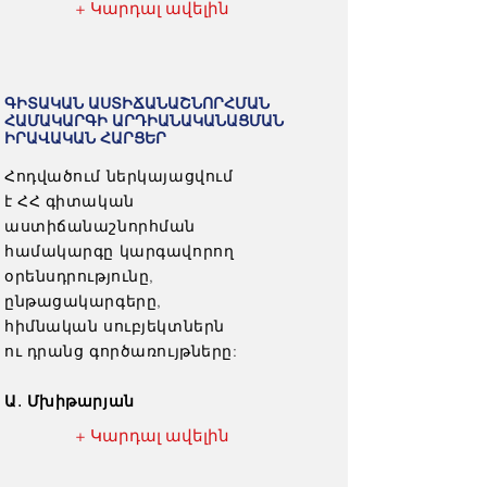
+ Կարդալ ավելին
ԳԻՏԱԿԱՆ ԱՍՏԻՃԱՆԱՇՆՈՐՀՄԱՆ
ՀԱՄԱԿԱՐԳԻ ԱՐԴԻԱՆԱԿԱՆԱՑՄԱՆ
ԻՐԱՎԱԿԱՆ ՀԱՐՑԵՐ
Հոդվածում ներկայացվում
է ՀՀ գիտական
աստիճանաշնորհման
համակարգը կարգավորող
օրենսդրությունը,
ընթացակարգերը,
հիմնական սուբյեկտներն
ու դրանց գործառույթները:
Ա. Մխիթարյան
+ Կարդալ ավելին