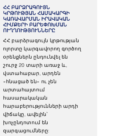
ՀՀ ԲԱՐՁՐԱԳՈՒՅՆ
ԿՐԹՈՒԹՅԱՆ ՀԱՄԱԿԱՐԳԻ
ԿԱՌԱՎԱՐՄԱՆ ԻՐԱՎԱԿԱՆ
ՀԻՄՔԵՐԻ ԲԱՐԵՓՈԽՄԱՆ
ՈՒՂՂՈՒԹՅՈՒՆՆԵՐԸ
ՀՀ բարձրագույն կրթության
ոլորտը կարգավորող գործող
օրենքներն ընդունվել են
շուրջ 20 տարի առաջ և,
վստահաբար, արդեն
«հնացած են» ու չեն
արտահայտում
հասարակական
հարաբերությունների արդի
վիճակը, ավելին՝
խոչընդոտում են
զարգացումները: