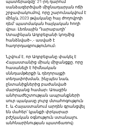
պատերազմը՝ 21-րդ դարում
սանձազերծված միջնադարյան ոճի
շրջափակումով, որը շարունակվում է
մինչև 2023 թվականը հայ ժողովրդի
դեմ՝ պատմական հայկական հողի
վրա։ Լեռնային Ղարաբաղի՝
Ստալինյան Ադրբեջանի կողմից
հանձնված»,- ասված է
հաղորդագրությունում։
Նշվում է, որ Ադրբեջանը փակել է
Հայաստանից միակ միջանցքը, որը
հասանելի է հիմնական
սննդամթերքի և դեղորայքի
տեղափոխման, ինչպես նաև
ընտանիքներից բաժանված
մարդկանց համար։ Առաջին
անհրաժեշտության ապրանքների
սուր պակասը լուրջ մտահոգություն
է, և Հայաստանում արդեն գրանցվել
են մահեր՝ կյանքի փրկարար
բժշկական օգնություն ստանալու
անհնարինության պատճառով։