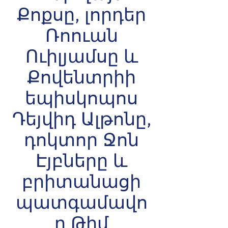
Քոքսը, լորդեր
Ռոուան
Ուիլյամսը և
Քովենտրիի
եպիսկոպոս
Դեյվիդ Ալթոնը,
դոկտոր Ջոն
Էյբները և
բրիտանացի
պատգամավո
ր Թիմ