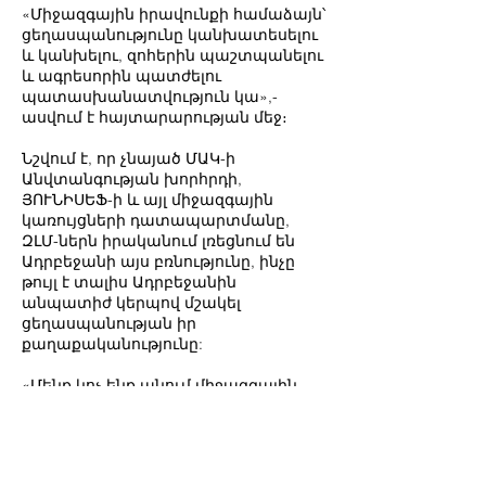
«Միջազգային իրավունքի համաձայն՝
ցեղասպանությունը կանխատեսելու
և կանխելու, զոհերին պաշտպանելու
և ագրեսորին պատժելու
պատասխանատվություն կա»,-
ասվում է հայտարարության մեջ։
Նշվում է, որ չնայած ՄԱԿ-ի
Անվտանգության խորհրդի,
ՅՈՒՆԻՍԵՖ-ի և այլ միջազգային
կառույցների դատապարտմանը,
ԶԼՄ-ներն իրականում լռեցնում են
Ադրբեջանի այս բռնությունը, ինչը
թույլ է տալիս Ադրբեջանին
անպատիժ կերպով մշակել
ցեղասպանության իր
քաղաքականությունը:
«Մենք կոչ ենք անում միջազգային
առաջնորդներին շտապ միջամտել
այս սարսափելի ողբերգությանը և
հուսով ենք, որ խիզախ և
վաստակաշատ լրագրողները լույս